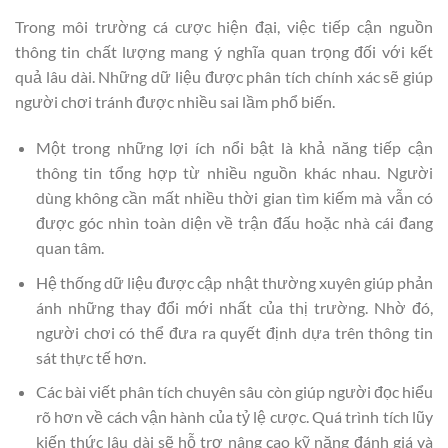
Trong môi trường cá cược hiện đại, việc tiếp cận nguồn
thông tin chất lượng mang ý nghĩa quan trọng đối với kết
quả lâu dài. Những dữ liệu được phân tích chính xác sẽ giúp
người chơi tránh được nhiều sai lầm phổ biến.
Một trong những lợi ích nổi bật là khả năng tiếp cận
thông tin tổng hợp từ nhiều nguồn khác nhau. Người
dùng không cần mất nhiều thời gian tìm kiếm mà vẫn có
được góc nhìn toàn diện về trận đấu hoặc nhà cái đang
quan tâm.
Hệ thống dữ liệu được cập nhật thường xuyên giúp phản
ánh những thay đổi mới nhất của thị trường. Nhờ đó,
người chơi có thể đưa ra quyết định dựa trên thông tin
sát thực tế hơn.
Các bài viết phân tích chuyên sâu còn giúp người đọc hiểu
rõ hơn về cách vận hành của tỷ lệ cược. Quá trình tích lũy
kiến thức lâu dài sẽ hỗ trợ nâng cao kỹ năng đánh giá và