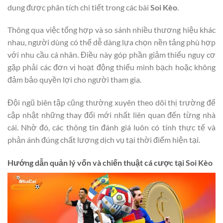
dung được phân tích chi tiết trong các bài
Soi Kèo
.
Thông qua việc tổng hợp và so sánh nhiều thương hiệu khác
nhau, người dùng có thể dễ dàng lựa chọn nền tảng phù hợp
với nhu cầu cá nhân. Điều này góp phần giảm thiểu nguy cơ
gặp phải các đơn vị hoạt động thiếu minh bạch hoặc không
đảm bảo quyền lợi cho người tham gia.
Đội ngũ biên tập cũng thường xuyên theo dõi thị trường để
cập nhật những thay đổi mới nhất liên quan đến từng nhà
cái. Nhờ đó, các thông tin đánh giá luôn có tính thực tế và
phản ánh đúng chất lượng dịch vụ tại thời điểm hiện tại.
Hướng dẫn quản lý vốn và chiến thuật cá cược tại Soi Kèo