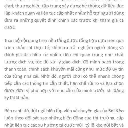
chơi, thương hiệu tập trung xây dựng hệ thống dữ liệu độc
lập, khách quan và liên tục cập nhật nhằm hỗ trợ người dùng
đưa ra những quyết định chính xác trước khi tham gia cá
cược.
Toàn bộ nội dung trên nền tảng được tổng hợp dựa trên quá
trình khảo sát thực tế, kiểm tra trải nghiệm người dùng và
đánh giá đa chiều từ nhiều tiêu chí quan trọng như chất
lượng dịch vụ, tốc độ xử lý giao dịch, độ minh bạch trong
thanh toán, chính sách khuyến mãi cũng như mức độ uy tín
của từng nhà cái. Nhờ đó, người chơi có thể nhanh chóng
tiếp cận các thông tin cần thiết, hạn chế rủi ro và lựa chọn
được đơn vị phù hợp với nhu cầu của mình trước khi đăng
ký tài khoản.
Bên cạnh đó, đội ngũ biên tập viên và chuyên gia của
Soi Kèo
luôn theo dõi sát sao những biến động của thị trường, cập
nhật liên tục các xu hướng cá cược mới, tỷ lệ kèo nổi bật và